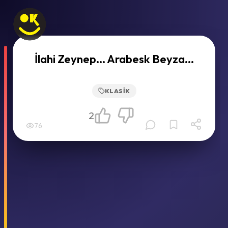
İlahi Zeynep... Arabesk Beyza...
KLASIK
2
76