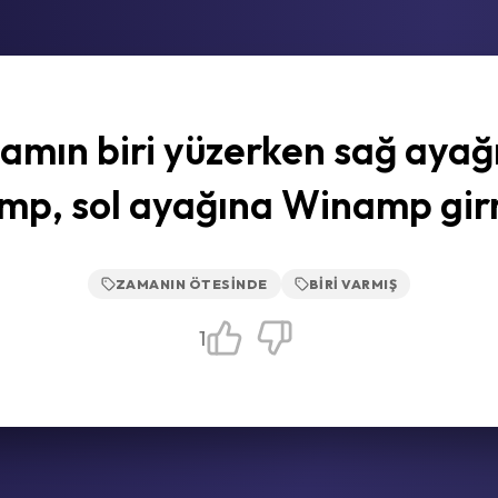
amın biri yüzerken sağ ayağ
mp, sol ayağına Winamp gir
ZAMANIN ÖTESINDE
BIRI VARMIŞ
1