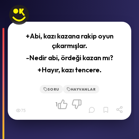
+Abi, kazı kazana rakip oyun
çıkarmışlar.
-Nedir abi, ördeği kazan mı?
+Hayır, kazı tencere.
SORU
HAYVANLAR
1
75