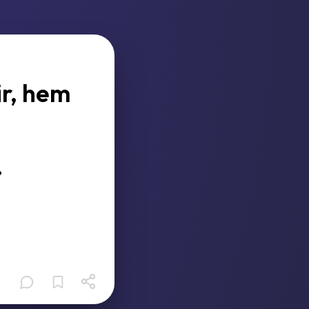
ir, hem
.