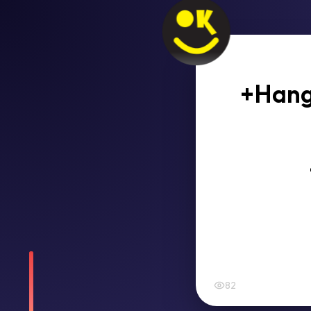
+Hangi
82