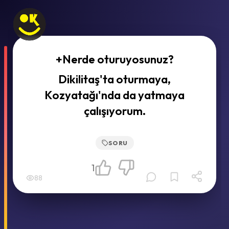
+Nerde oturuyosunuz?
Dikilitaş'ta oturmaya,
Kozyatağı'nda da yatmaya
çalışıyorum.
SORU
1
88