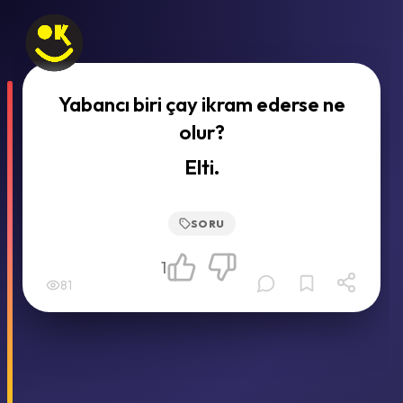
Yabancı biri çay ikram ederse ne
olur?
Elti.
SORU
1
81