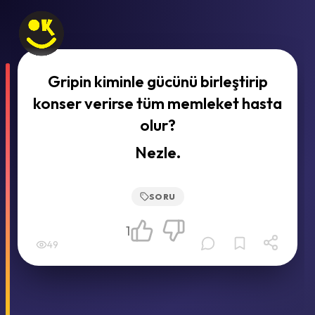
Gripin kiminle gücünü birleştirip
konser verirse tüm memleket hasta
olur?
Nezle.
SORU
1
49