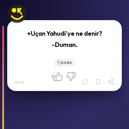
+Uçan Yahudi'ye ne denir?
-Duman.
SORU
1
98