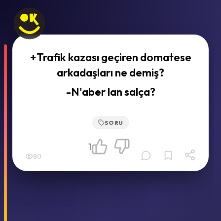
+Trafik kazası geçiren domatese
arkadaşları ne demiş?
-N'aber lan salça?
SORU
1
80