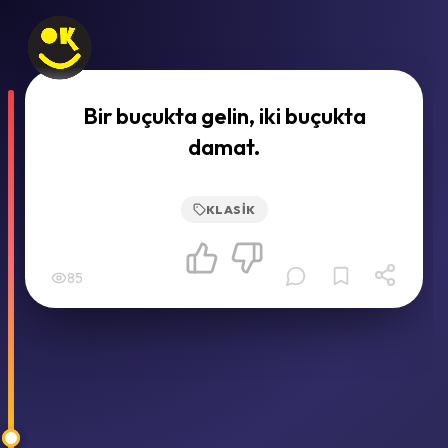
Bir buçukta gelin, iki buçukta
damat.
KLASIK
85