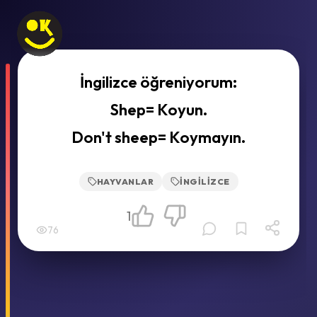
İngilizce öğreniyorum:
Shep= Koyun.
Don't sheep= Koymayın.
HAYVANLAR
İNGILIZCE
1
76