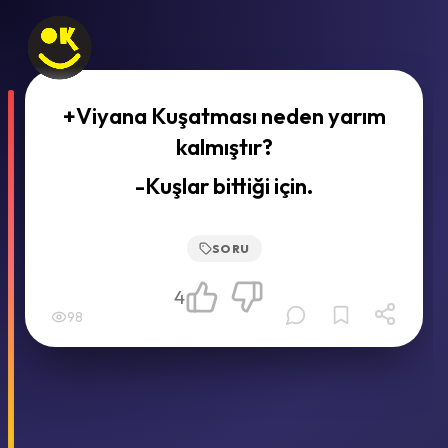
+Viyana Kuşatması neden yarım
kalmıştır?
-Kuşlar bittiği için.
SORU
4
98