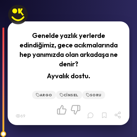
Genelde yazlık yerlerde
edindiğimiz, gece acıkmalarında
hep yanımızda olan arkadaşa ne
denir?
Ayvalık dostu.
ARGO
CINSEL
SORU
69