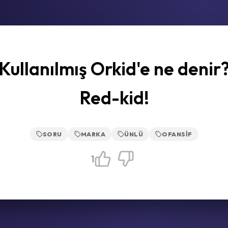
Kullanılmış Orkid'e ne denir
Red-kid!
SORU
MARKA
ÜNLÜ
OFANSIF
1