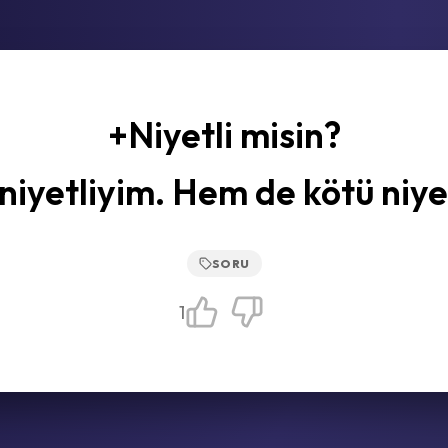
+Niyetli misin?
niyetliyim. Hem de kötü niye
SORU
1