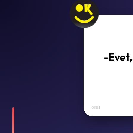
-Evet,
81