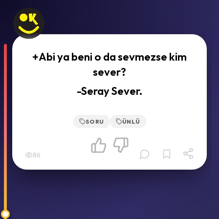
+Abi ya beni o da sevmezse kim
sever?
-Seray Sever.
SORU
ÜNLÜ
86