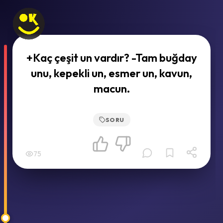
+Kaç çeşit un vardır? -Tam buğday
unu, kepekli un, esmer un, kavun,
macun.
SORU
75