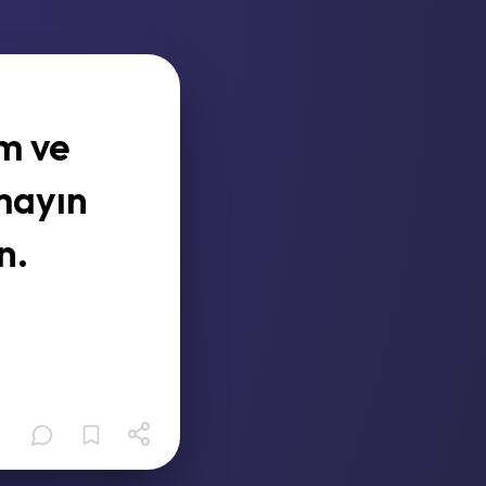
m ve
mayın
n.