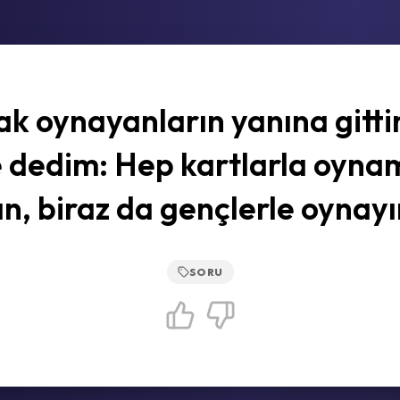
ak oynayanların yanına gitti
e dedim: Hep kartlarla oyna
an, biraz da gençlerle oynayı
SORU