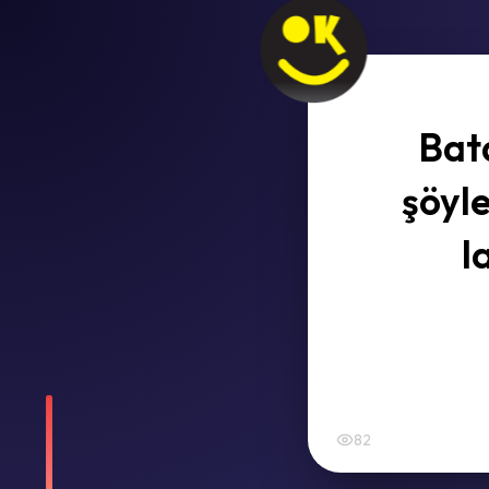
Bat
şöyl
l
82