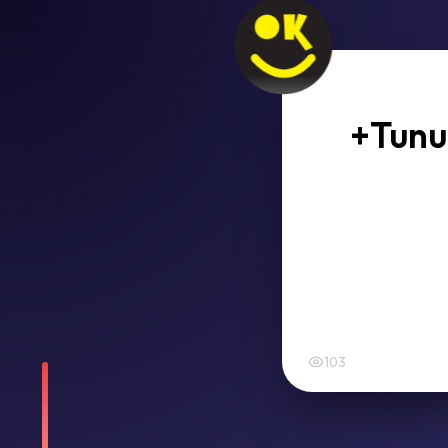
+Tunus
103