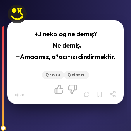
+Jinekolog ne demiş?
-Ne demiş.
+Amacımız, a*acınızı dindirmektir.
SORU
CINSEL
78