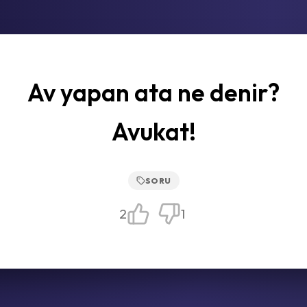
Av yapan ata ne denir?
Avukat!
SORU
2
1