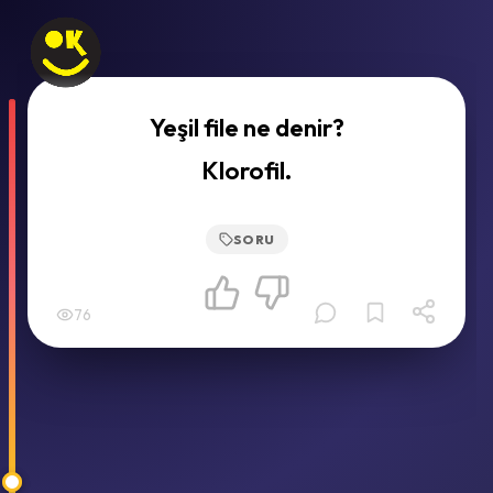
Yeşil file ne denir?
Klorofil.
SORU
76