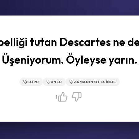
elliği tutan Descartes ne d
Üşeniyorum. Öyleyse yarın.
SORU
ÜNLÜ
ZAMANIN ÖTESINDE
1