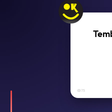
Temb
75