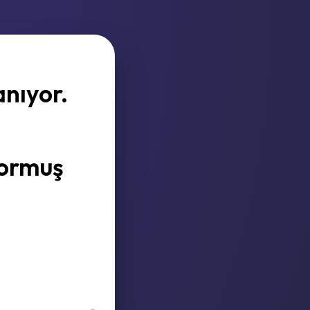
nıyor.
yormuş