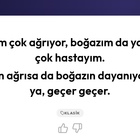
m çok ağrıyor, boğazım da ya
çok hastayım.
n ağrısa da boğazın dayanı
ya, geçer geçer.
KLASIK