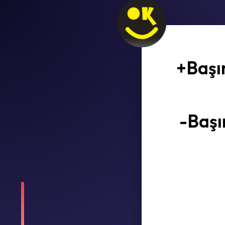
+Başı
-Başı