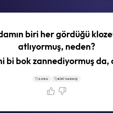
damın biri her gördüğü kloze
atlıyormuş, neden?
i bi bok zannediyormuş da,
SORU
BIRI VARMIŞ