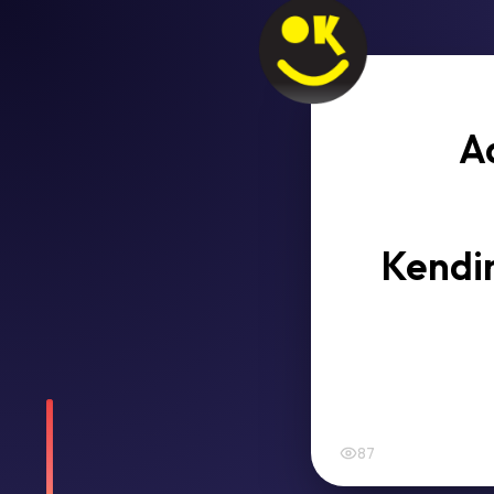
A
Kendin
87