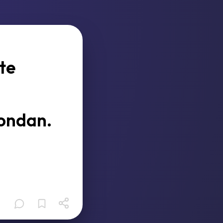
te
 ondan.