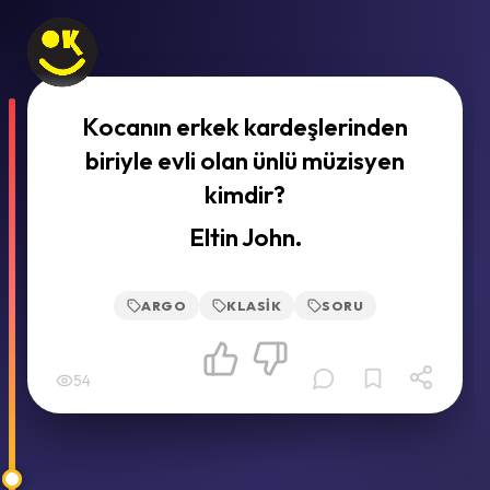
Kocanın erkek kardeşlerinden
biriyle evli olan ünlü müzisyen
kimdir?
Eltin John.
ARGO
KLASIK
SORU
54