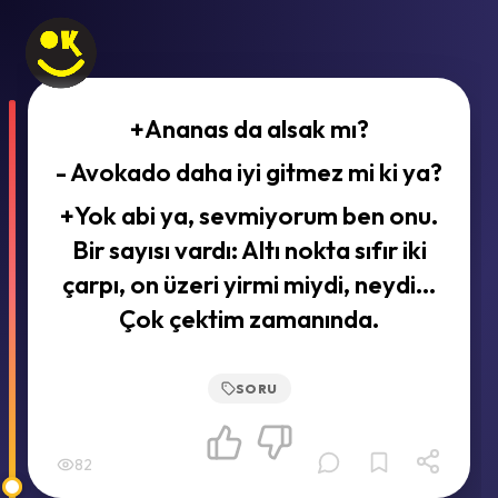
+Ananas da alsak mı?
- Avokado daha iyi gitmez mi ki ya?
+Yok abi ya, sevmiyorum ben onu.
Bir sayısı vardı: Altı nokta sıfır iki
çarpı, on üzeri yirmi miydi, neydi...
Çok çektim zamanında.
SORU
82