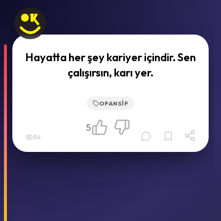
Hayatta her şey kariyer içindir. Sen
çalışırsın, karı yer.
OFANSIF
5
84