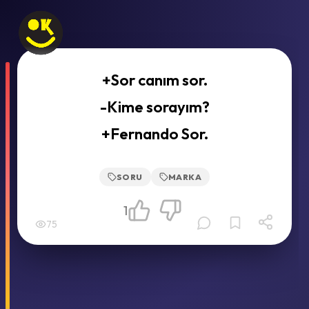
+Sor canım sor.
-Kime sorayım?
+Fernando Sor.
SORU
MARKA
1
75