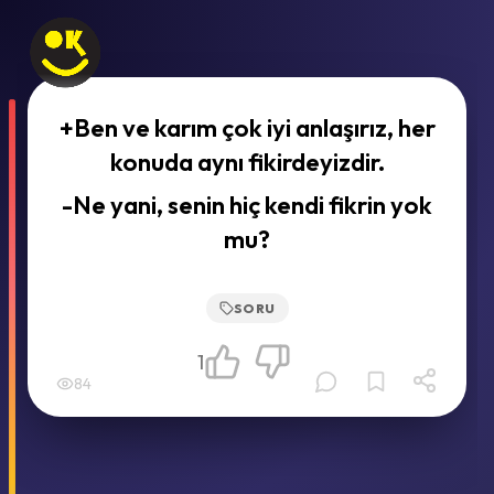
+Ben ve karım çok iyi anlaşırız, her
konuda aynı fikirdeyizdir.
-Ne yani, senin hiç kendi fikrin yok
mu?
SORU
1
84