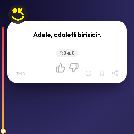
Adele, adaletli birisidir.
ÜNLÜ
90