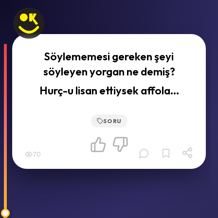
Söylememesi gereken şeyi
söyleyen yorgan ne demiş?
Hurç-u lisan ettiysek affola...
SORU
70