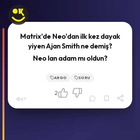
Matrix'de Neo'dan ilk kez dayak
yiyen Ajan Smith ne demiş?
Neo lan adam mı oldun?
ARGO
SORU
2
67