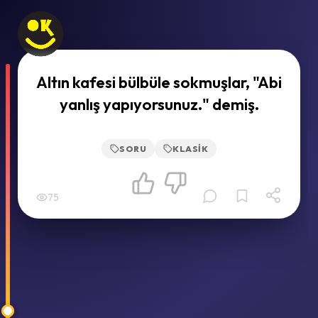
Altın kafesi bülbüle sokmuşlar, "Abi
yanlış yapıyorsunuz." demiş.
SORU
KLASIK
75