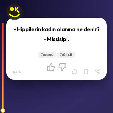
+Hippilerin kadın olanına ne denir?
-Missisipi.
SORU
ÜNLÜ
74