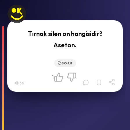
Tırnak silen on hangisidir?
Aseton.
SORU
1
66