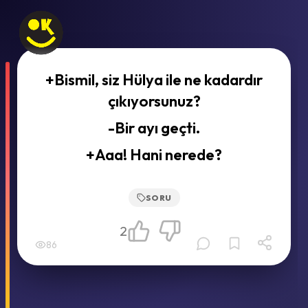
+Bismil, siz Hülya ile ne kadardır
çıkıyorsunuz?
-Bir ayı geçti.
+Aaa! Hani nerede?
SORU
2
86