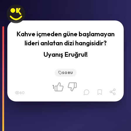
Kahve içmeden güne başlamayan
lideri anlatan dizi hangisidir?
Uyanış Eruğrul!
SORU
1
60