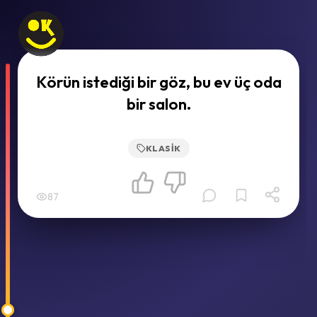
Körün istediği bir göz, bu ev üç oda
bir salon.
KLASIK
87