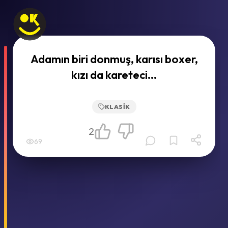
Adamın biri donmuş, karısı boxer,
kızı da kareteci...
KLASIK
2
69