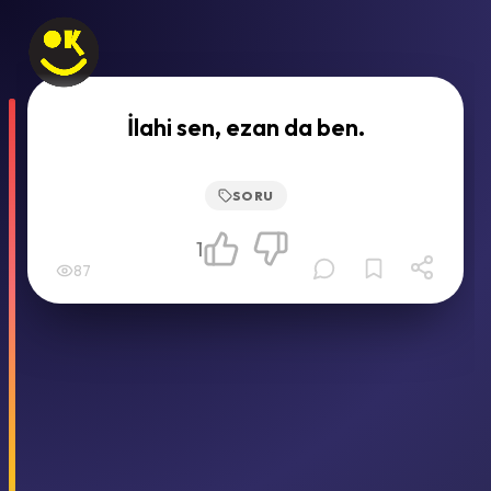
İlahi sen, ezan da ben.
SORU
1
87