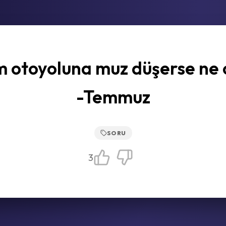
 otoyoluna muz düşerse ne 
-Temmuz
SORU
3