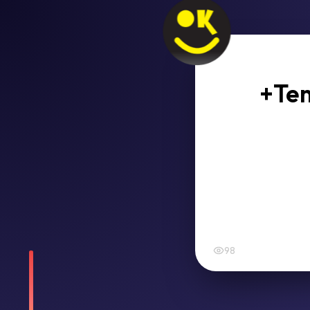
+Tem
98