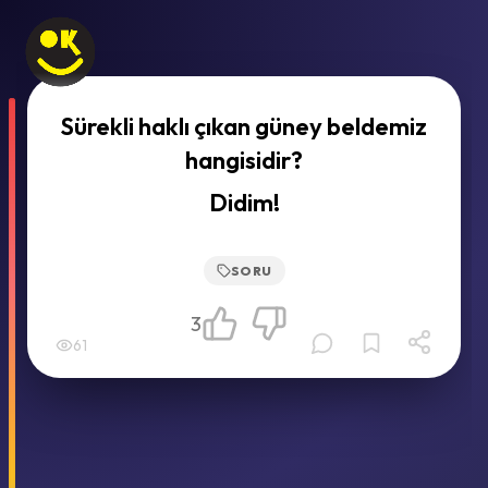
Sürekli haklı çıkan güney beldemiz
hangisidir?
Didim!
SORU
3
61