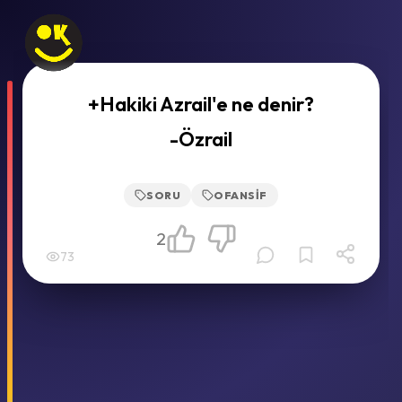
+Hakiki Azrail'e ne denir?
-Özrail
SORU
OFANSIF
2
73