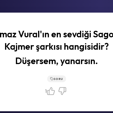
lmaz Vural'ın en sevdiği Sag
Kajmer şarkısı hangisidir?
Düşersem, yanarsın.
SORU
1