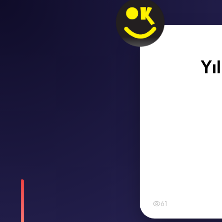
Yı
61