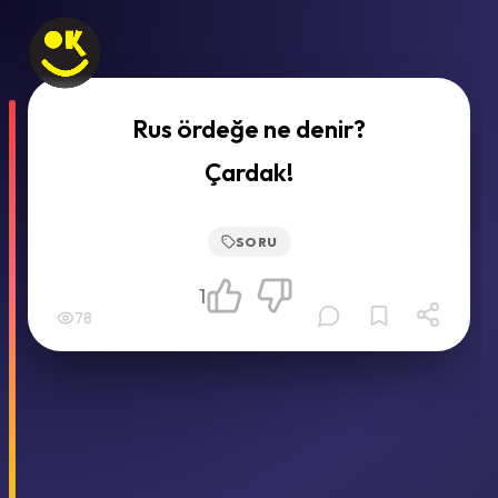
Rus ördeğe ne denir?
Çardak!
SORU
1
78