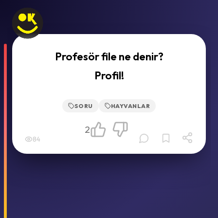
Profesör file ne denir?
Profil!
SORU
HAYVANLAR
2
84