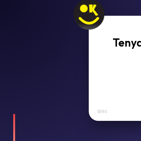
Tenya
80