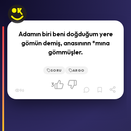
Adamın biri beni doğduğum yere
gömün demiş, anasınınn *mına
gömmüşler.
SORU
ARGO
3
96