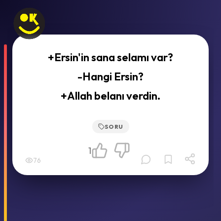
+Ersin'in sana selamı var?
-Hangi Ersin?
+Allah belanı verdin.
SORU
1
76